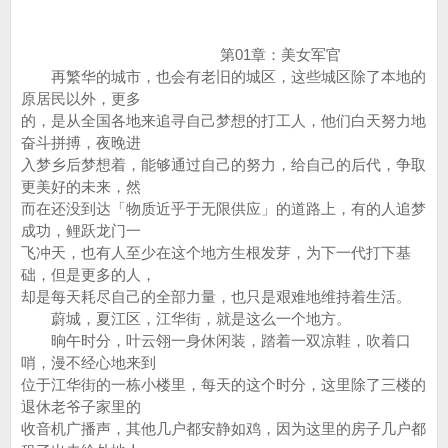
第01章：美女军官
再繁华的城市，也会有老旧的城区，这些城区除了本地的
原居民以外，更多
的，是从全国各地来追寻自己梦想的打工人，他们白天努力地
奋斗拼搏，夜晚进
入梦乡后梦想着，能够通过自己的努力，给自己的后代，争取
更美好的未来，然
而在还没到达「物质近乎于无限供应」的道路上，有的人追梦
成功，鲤跃龙门一
飞冲天，也有人至少在这个地方生根发芽，为下一代打下基
础，但是更多的人，
却是每天耗尽自己的全部力量，也只是艰难地维持着生活。
蔚城，夏江区，江华街，就是这么一个地方。
晌午时分，叶云翎一身休闲装，踏着一双凉鞋，吹着口
哨，漫不经心地来到
位于江华街的一栋小楼里，每天的这个时分，这里除了三楼的
退休老爷子家里的
收音机广播声，其他几户都安静如鸡，因为这里的房子几户都