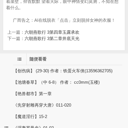
广而告之：AI在线脱衣「点击」立刻脱掉女神的衣服！
上一篇：
六朝燕歌行 3第四章玉露承欢
下一篇：
六朝燕歌行 3第二章井底天光
随便看看
【创伤病】 (29-30) 作者：铁蛋火车侠(13596362705)
【池塘春草】（中 6-8） 作者： cc0mm(玉楼)
【艳兽都市】第一章
《先穿射雕再穿大唐》011-020
【魔道淫行】15-2
《淫妻罗曼史》01-02